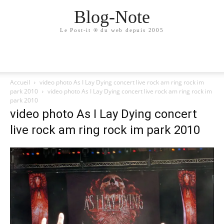
Blog-Note
Le Post-it ® du web depuis 2005
Accueil
video photo As I Lay Dying concert live rock am ring rock im
park 2010
video photo As I Lay Dying concert live rock am ring rock im
park 2010
video photo As I Lay Dying concert
live rock am ring rock im park 2010