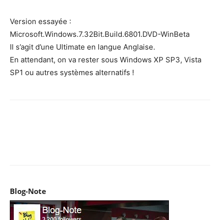
Version essayée :
Microsoft.Windows.7.32Bit.Build.6801.DVD-WinBeta
Il s’agit d’une Ultimate en langue Anglaise.
En attendant, on va rester sous Windows XP SP3, Vista
SP1 ou autres systèmes alternatifs !
Facebook
X
Pinterest
WhatsApp
Email
I
Blog-Note