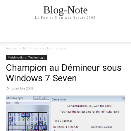
Blog-Note
Le Post-it ® du web depuis 2005
Accueil
Multimedia et Technologie
Multimedia et Technologie
Champion au Démineur sous
Windows 7 Seven
5 novembre 2008