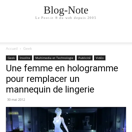
Blog-Note
Le Post-it ® du web depuis 2005
Accueil
Geek
Geek
Insolite
Multimedia et Technologie
Publicité
Vidéo
Une femme en hologramme
pour remplacer un
mannequin de lingerie
30 mai 2012