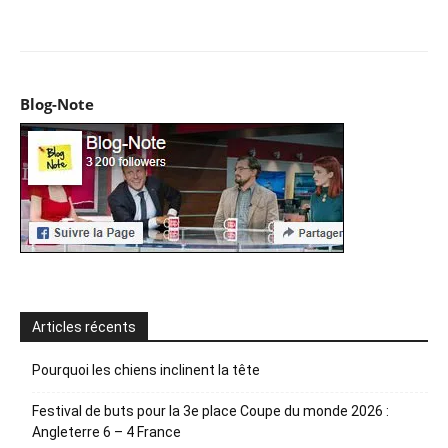
Facebook
X
Pinterest
WhatsApp
Email
I
Blog-Note
Articles récents
Pourquoi les chiens inclinent la tête
Festival de buts pour la 3e place Coupe du monde 2026 :
Angleterre 6 – 4 France