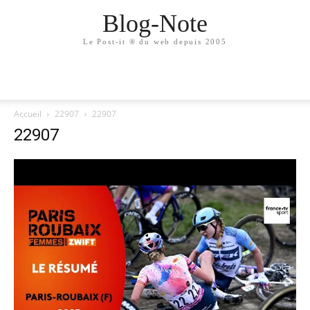
Blog-Note
Le Post-it ® du web depuis 2005
Accueil
22907
22907
22907