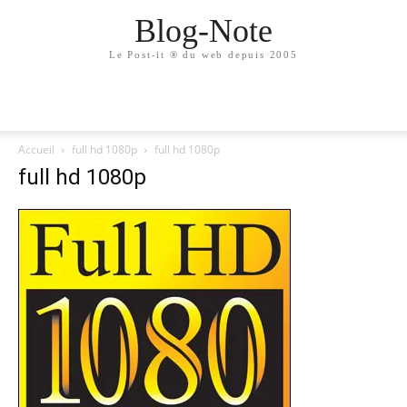
Blog-Note
Le Post-it ® du web depuis 2005
Accueil
full hd 1080p
full hd 1080p
full hd 1080p