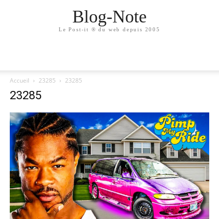
Blog-Note
Le Post-it ® du web depuis 2005
Accueil
23285
23285
23285