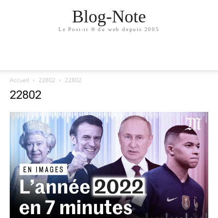
Blog-Note
Le Post-it ® du web depuis 2005
Accueil
22802
22802
22802