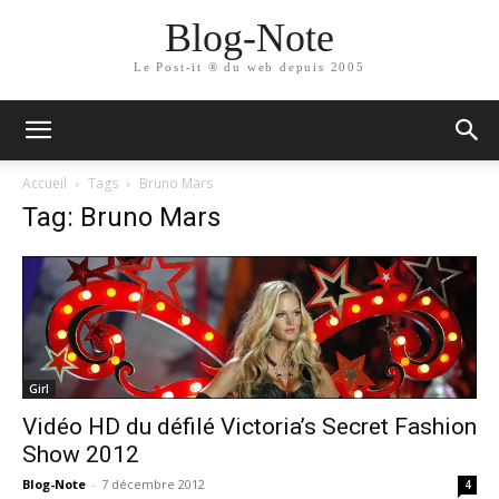
Blog-Note
Le Post-it ® du web depuis 2005
Accueil
Tags
Bruno Mars
Tag: Bruno Mars
Girl
Vidéo HD du défilé Victoria’s Secret Fashion
Show 2012
Blog-Note
-
7 décembre 2012
4