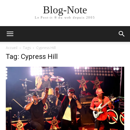
Blog-Note
Le Post-it ® du web depuis 2005
Accueil
Tags
Cypress Hill
Tag: Cypress Hill