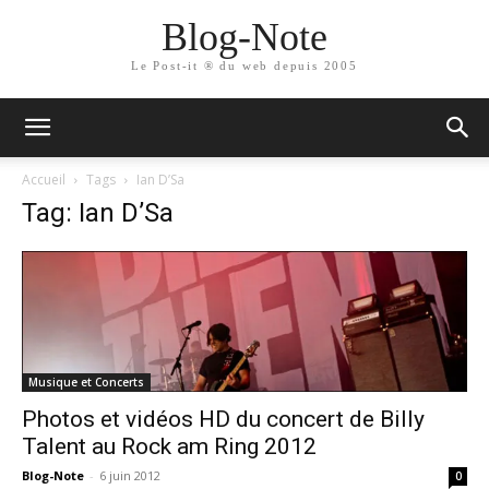
Blog-Note
Le Post-it ® du web depuis 2005
Accueil
Tags
Ian D’Sa
Tag: Ian D’Sa
Musique et Concerts
Photos et vidéos HD du concert de Billy
Talent au Rock am Ring 2012
Blog-Note
-
6 juin 2012
0