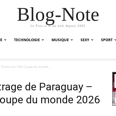
Blog-Note
Le Post-it ® du web depuis 2005
TE
TECHNOLOGIE
MUSIQUE
SEXY
SPORT
– France en 1/8e Coupe du monde...
trage de Paraguay –
Coupe du monde 2026