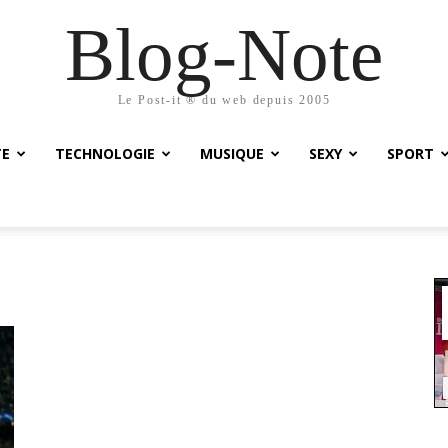
Blog-Note
Le Post-it ® du web depuis 2005
TE
TECHNOLOGIE
MUSIQUE
SEXY
SPORT