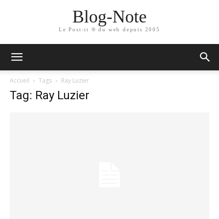
Blog-Note
Le Post-it ® du web depuis 2005
Accueil
Tags
Ray Luzier
Tag: Ray Luzier