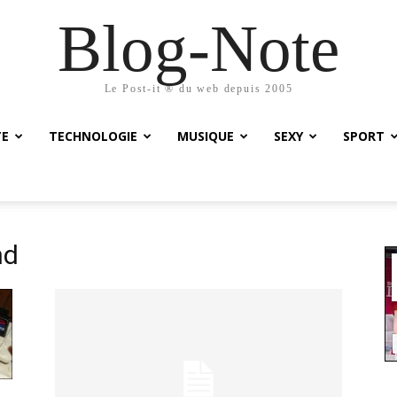
Blog-Note
Le Post-it ® du web depuis 2005
TE
TECHNOLOGIE
MUSIQUE
SEXY
SPORT
nd