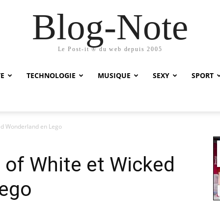
Blog-Note
Le Post-it ® du web depuis 2005
TE
TECHNOLOGIE
MUSIQUE
SEXY
SPORT
ed Wonderland en Lego
 of White et Wicked
Lego