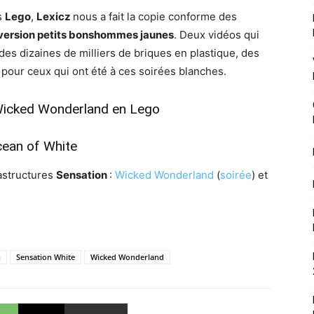
s
Lego
,
Lexicz
nous a fait la copie conforme des
version petits bonshommes jaunes
. Deux vidéos qui
des dizaines de milliers de briques en plastique, des
té pour ceux qui ont été à ces soirées blanches.
 Wicked Wonderland en Lego
cean of White
astructures
Sensation
:
Wicked Wonderland
(
soirée
) et
n
Sensation White
Wicked Wonderland