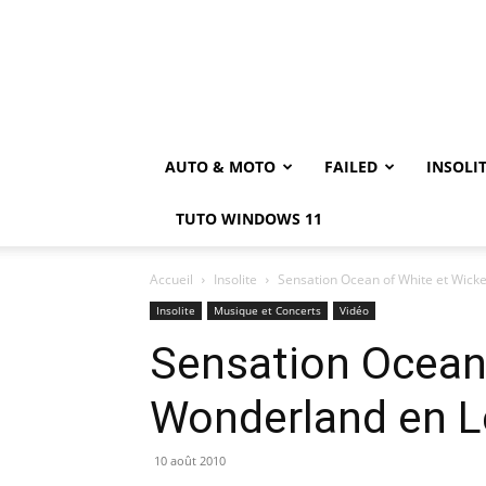
AUTO & MOTO
FAILED
INSOLI
TUTO WINDOWS 11
Accueil
Insolite
Sensation Ocean of White et Wick
Insolite
Musique et Concerts
Vidéo
Sensation Ocean
Wonderland en 
10 août 2010