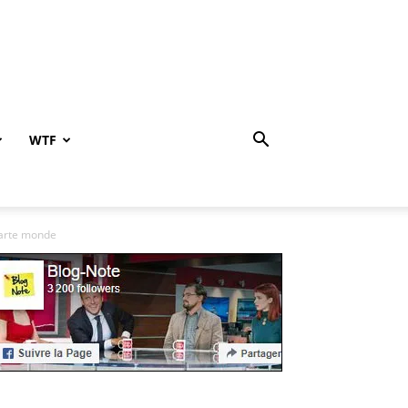
WTF
carte monde