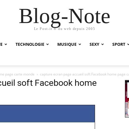
Blog-Note
Le Post-it ® du web depuis 2005
TE
TECHNOLOGIE
MUSIQUE
SEXY
SPORT
home page carte monde
capture ecran page accueil soft Facebook home page 
cueil soft Facebook home