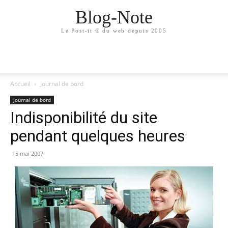
Blog-Note
Le Post-it ® du web depuis 2005
Accueil
Journal de bord
Journal de bord
Indisponibilité du site
pendant quelques heures
15 mai 2007