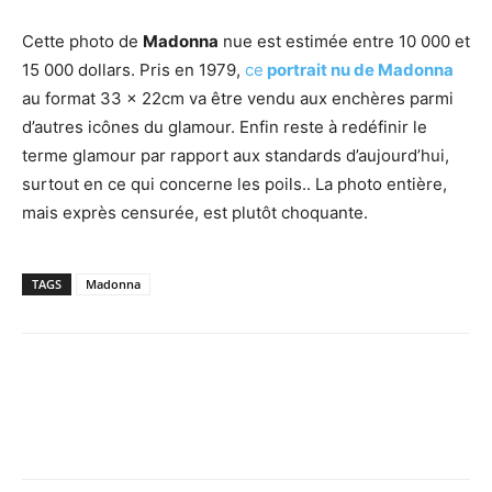
Cette photo de
Madonna
nue est estimée entre 10 000 et
15 000 dollars. Pris en 1979,
ce
portrait nu de Madonna
au format 33 x 22cm va être vendu aux enchères parmi
d’autres icônes du glamour. Enfin reste à redéfinir le
terme glamour par rapport aux standards d’aujourd’hui,
surtout en ce qui concerne les poils.. La photo entière,
mais exprès censurée, est plutôt choquante.
TAGS
Madonna
Facebook
X
Pinterest
WhatsApp
Email
I