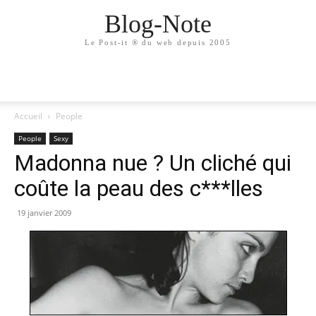
Blog-Note
Le Post-it ® du web depuis 2005
Accueil
People
People
Sexy
Madonna nue ? Un cliché qui
coûte la peau des c***lles
19 janvier 2009