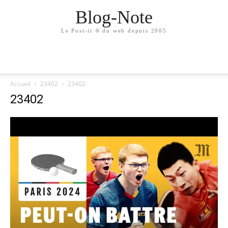
Blog-Note
Le Post-it ® du web depuis 2005
Accueil
23402
23402
23402