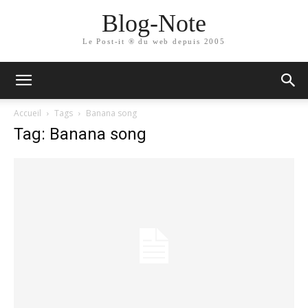
Blog-Note
Le Post-it ® du web depuis 2005
Accueil
Tags
Banana song
Tag: Banana song