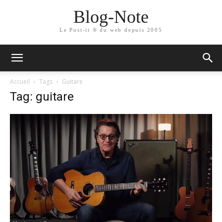
Blog-Note
Le Post-it ® du web depuis 2005
Accueil
Tags
Guitare
Tag: guitare