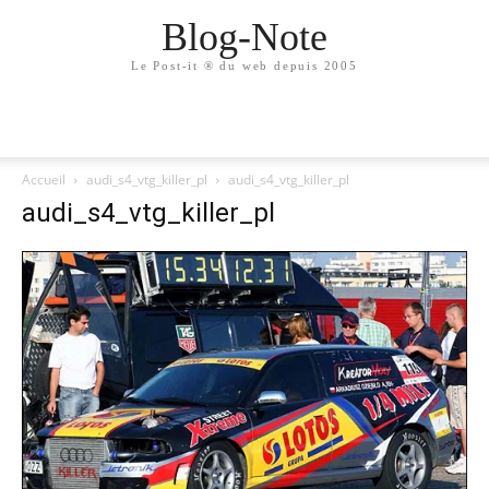
Blog-Note
Le Post-it ® du web depuis 2005
Accueil
audi_s4_vtg_killer_pl
audi_s4_vtg_killer_pl
audi_s4_vtg_killer_pl