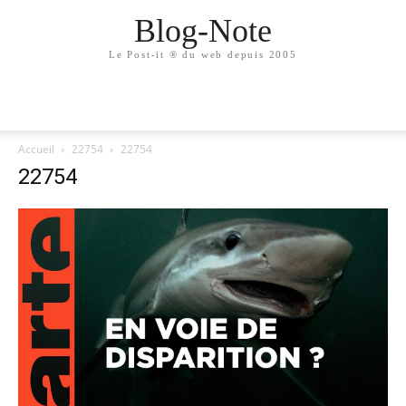
Blog-Note
Le Post-it ® du web depuis 2005
Accueil
22754
22754
22754