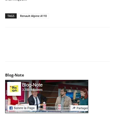
TAGS
Renault Alpine A110
Facebook
X
Pinterest
WhatsApp
Email
I
Blog-Note