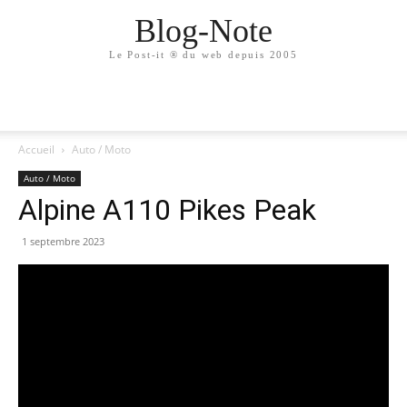
Blog-Note
Le Post-it ® du web depuis 2005
Accueil
Auto / Moto
Auto / Moto
Alpine A110 Pikes Peak
1 septembre 2023