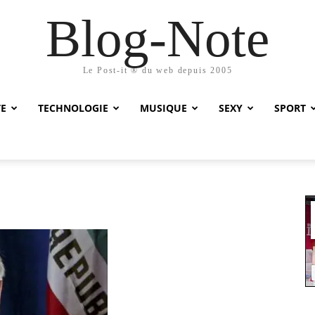
Blog-Note
Le Post-it ® du web depuis 2005
TE
TECHNOLOGIE
MUSIQUE
SEXY
SPORT