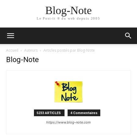
Blog-Note
Le Post-it ® du web depuis 2005
Accueil
Auteurs
Articles postés par Blog-Note
Blog-Note
5233 ARTICLES
4 Commentaires
https://www.blog-note.com