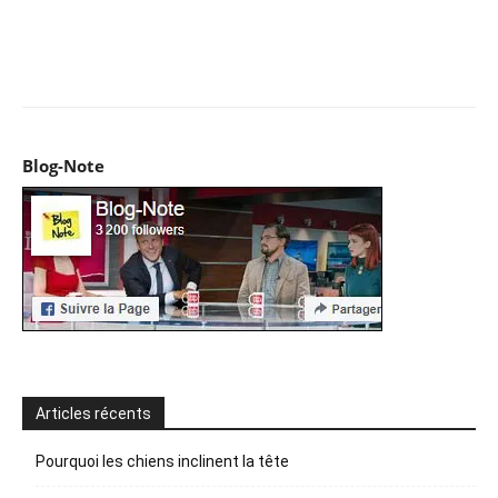
Facebook
X
Pinterest
WhatsApp
Email
I
Blog-Note
Articles récents
Pourquoi les chiens inclinent la tête