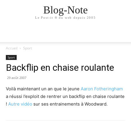
Blog-Note
Le Post-it ® du web depuis 2005
Accueil
Sport
Sport
Backflip en chaise roulante
29 août 2007
Voilà maintenant un an que le jeune
Aaron Fotheringham
a réussi l’exploit de rentrer un backflip en chaise roulante
!
Autre vidéo
sur ses entrainements à Woodward.