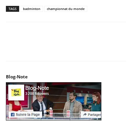
TAGS
badminton
championnat du monde
Facebook
X
Pinterest
WhatsApp
Email
I
Blog-Note