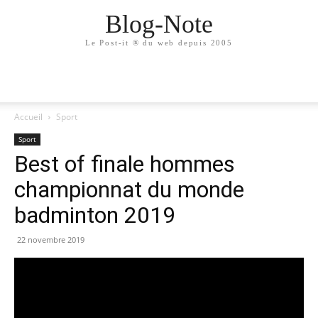
Blog-Note
Le Post-it ® du web depuis 2005
Accueil
Sport
Sport
Best of finale hommes
championnat du monde
badminton 2019
22 novembre 2019