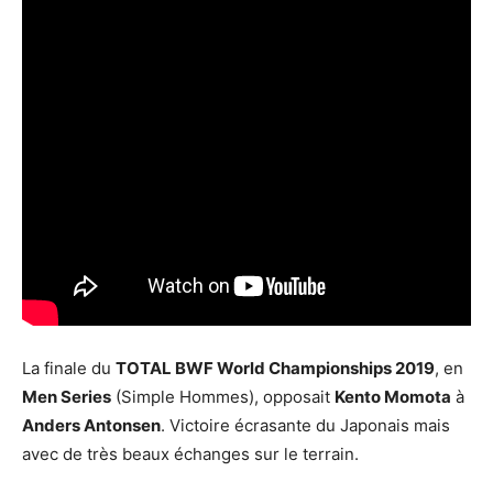
La finale du
TOTAL BWF World Championships 2019
, en
Men Series
(Simple Hommes), opposait
Kento Momota
à
Anders Antonsen
. Victoire écrasante du Japonais mais
avec de très beaux échanges sur le terrain.