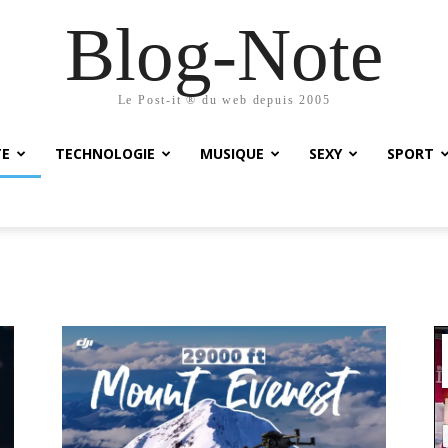
Blog-Note
Le Post-it ® du web depuis 2005
TE
TECHNOLOGIE
MUSIQUE
SEXY
SPORT