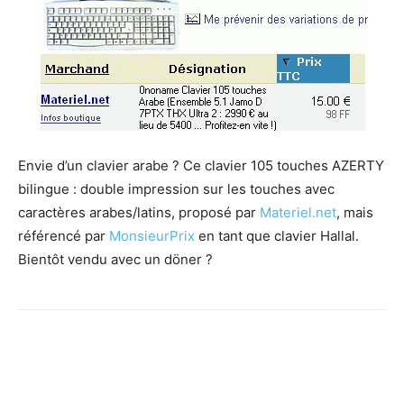
Envie d’un clavier arabe ? Ce clavier 105 touches AZERTY
bilingue : double impression sur les touches avec
caractères arabes/latins, proposé par
Materiel.net
, mais
référencé par
MonsieurPrix
en tant que clavier Hallal.
Bientôt vendu avec un döner ?
Facebook
X
Pinterest
WhatsApp
Email
I