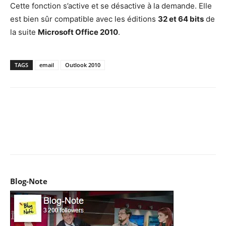
Cette fonction s’active et se désactive à la demande. Elle
est bien sûr compatible avec les éditions
32 et 64 bits
de
la suite
Microsoft Office 2010
.
TAGS
email
Outlook 2010
Facebook
X
Pinterest
WhatsApp
Email
I
Blog-Note