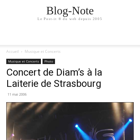
Blog-Note
Le Post-it ® du web depuis 2005
Accueil
Musique et Concerts
Musique et Concerts
Photo
Concert de Diam’s à la
Laiterie de Strasbourg
11 mai 2006