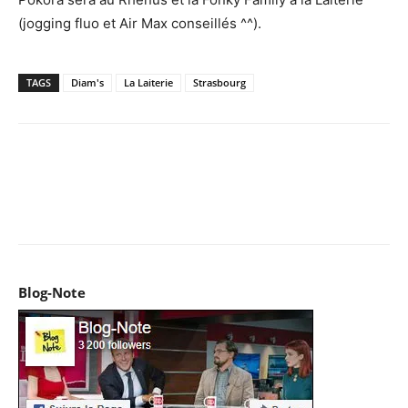
(jogging fluo et Air Max conseillés ^^).
TAGS
Diam's
La Laiterie
Strasbourg
Facebook
X
Pinterest
WhatsApp
Email
I
Blog-Note