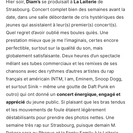
Hier soir,
Diam’s
se produisait à
La Laiterie
de
Strasbourg. Concert complet bien des semaines avant la
date, dans une salle débordante de cris hystériques des
jeunes qui assistaient à leur(s) premier(s) concert(s).
Quel regret d’avoir oublié mes boules quiès. Une
prestation mieux que je me l’imaginais, certes encore
perfectible, surtout sur la qualité du son, mais
globalement satisfaisante. Deux heures d’un spectacle
mêlant ses tubes commerciaux et les remixes de ses
chansons avec des rythmes d’autres artistes du rap
français et américain (NTM, I am, Eminem, Snoop Dogg,
et surtout Sinik – même une goutte de Daft Punk en
outro) qui ont donné un
concert énergique, engagé et
apprécié
du jeune public. Si plaisant que les bras tendus
et les mouvements de foule étaient légèrement
déstabilisants pour prendre des photos nettes. Une
semaine très rap sur Strasbourg, puisque demain M.
Pokora sera au Rhenus et la Fonky Family à la Laiterie