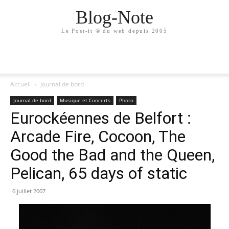
Blog-Note
Le Post-it ® du web depuis 2005
Accueil
Journal de bord
Journal de bord
Musique et Concerts
Photo
Eurockéennes de Belfort :
Arcade Fire, Cocoon, The
Good the Bad and the Queen,
Pelican, 65 days of static
6 juillet 2007