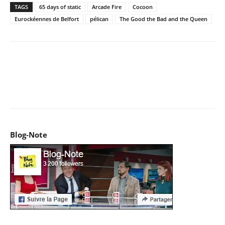
TAGS
65 days of static
Arcade Fire
Cocoon
Eurockéennes de Belfort
pélican
The Good the Bad and the Queen
Facebook
X
Pinterest
WhatsApp
Email
I
Blog-Note