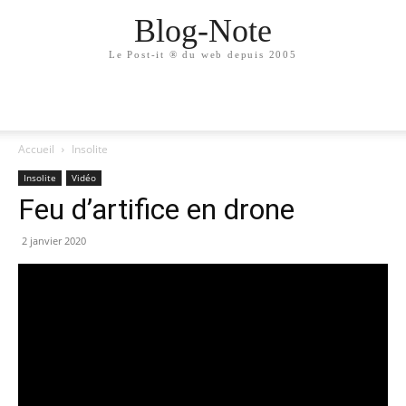
Blog-Note
Le Post-it ® du web depuis 2005
Accueil
Insolite
Insolite
Vidéo
Feu d’artifice en drone
2 janvier 2020