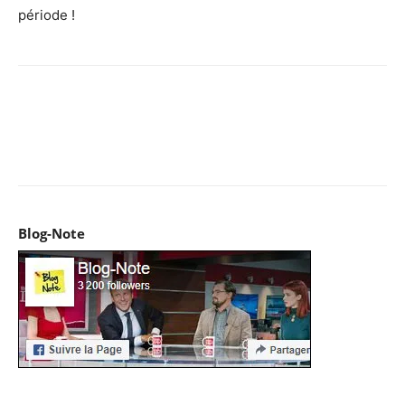
période !
Facebook
X
Pinterest
WhatsApp
Email
I
Blog-Note