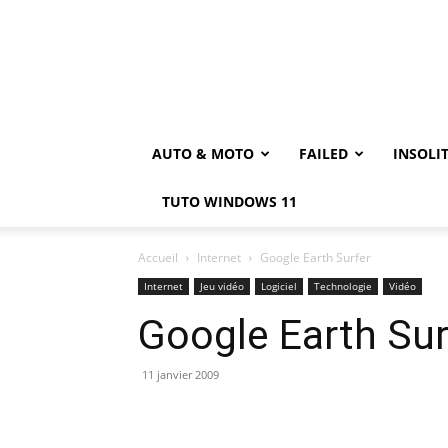
AUTO & MOTO
FAILED
INSOLI
TUTO WINDOWS 11
Accueil
Internet
Google Earth Surfer
Internet
Jeu vidéo
Logiciel
Technologie
Vidéo
Google Earth Sur
11 janvier 2009