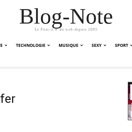
Blog-Note
Le Post-it ® du web depuis 2005
TE
TECHNOLOGIE
MUSIQUE
SEXY
SPORT
fer