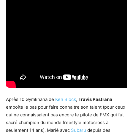
Après 10 Gymkhana de
Ken Block
,
Travis Pastrana
emboite le pas pour faire connaitre son talent (pour ceux
qui ne connaissaient pas encore le pilote de FMX qui fut
sacré champion du monde freestyle motocross à
seulement 14 ans). Marié avec
Subaru
depuis des