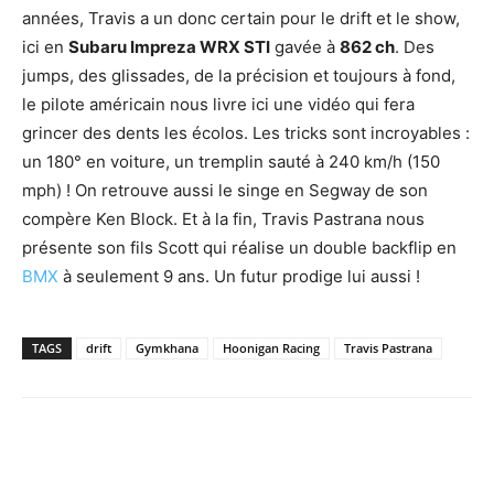
années, Travis a un donc certain pour le drift et le show,
ici en
Subaru Impreza WRX STI
gavée à
862 ch
. Des
jumps, des glissades, de la précision et toujours à fond,
le pilote américain nous livre ici une vidéo qui fera
grincer des dents les écolos. Les tricks sont incroyables :
un 180° en voiture, un tremplin sauté à 240 km/h (150
mph) ! On retrouve aussi le singe en Segway de son
compère Ken Block. Et à la fin, Travis Pastrana nous
présente son fils Scott qui réalise un double backflip en
BMX
à seulement 9 ans. Un futur prodige lui aussi !
TAGS
drift
Gymkhana
Hoonigan Racing
Travis Pastrana
Facebook
X
Pinterest
WhatsApp
Email
I