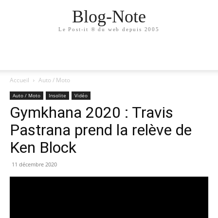
Blog-Note
Le Post-it ® du web depuis 2005
Accueil
Auto / Moto
Auto / Moto
Insolite
Vidéo
Gymkhana 2020 : Travis
Pastrana prend la relève de
Ken Block
11 décembre 2020