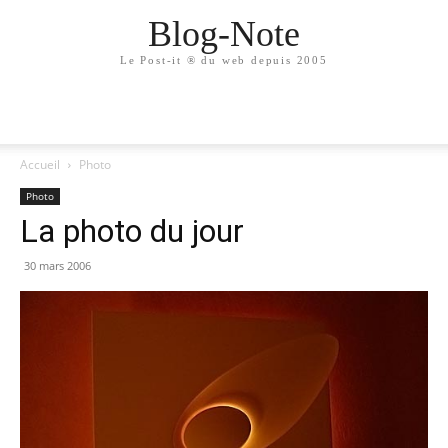
Blog-Note
Le Post-it ® du web depuis 2005
Accueil
Photo
Photo
La photo du jour
30 mars 2006