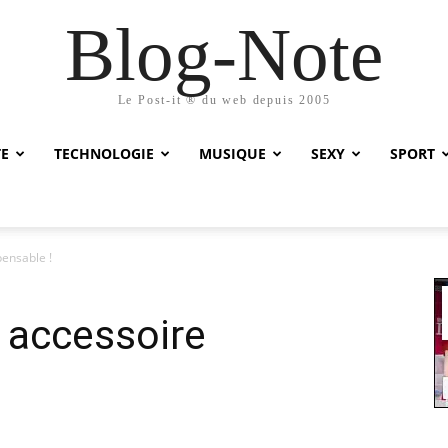
Blog-Note
Le Post-it ® du web depuis 2005
TE
TECHNOLOGIE
MUSIQUE
SEXY
SPORT
pensable !
, accessoire