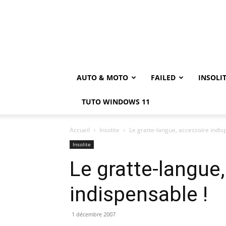
AUTO & MOTO
FAILED
INSOLI
TUTO WINDOWS 11
Accueil
Insolite
Le gratte-langue, accessoire indis
Insolite
Le gratte-langue
indispensable !
1 décembre 2007