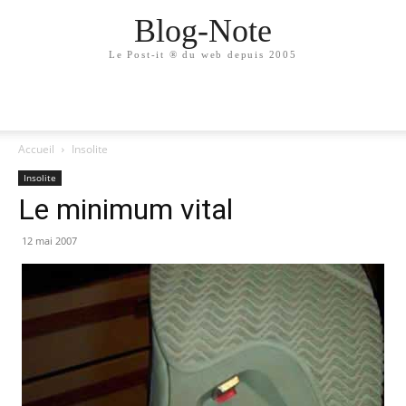
Blog-Note
Le Post-it ® du web depuis 2005
Accueil
Insolite
Insolite
Le minimum vital
12 mai 2007