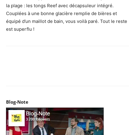
la plage : les tongs Reef avec décapsuleur intégré.
Couplées à une bonne glacière remplie de bières et
équipé d’un maillot de bain, vous voilà paré. Tout le reste
est superflu !
Facebook
X
Pinterest
WhatsApp
Email
I
Blog-Note