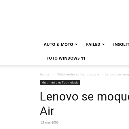
AUTO & MOTO
FAILED
INSOLI
TUTO WINDOWS 11
Accueil
Multimedia et Technologie
Lenovo se moq
Multimedia et Technologie
Lenovo se moque
Air
21 mai 2008