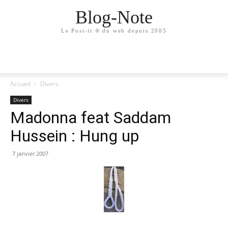
Blog-Note
Le Post-it ® du web depuis 2005
Accueil
Divers
Divers
Madonna feat Saddam
Hussein : Hung up
7 janvier 2007