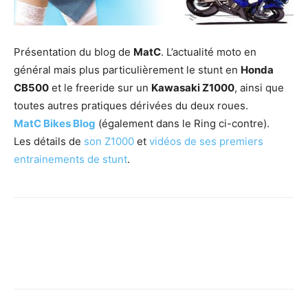
Présentation du blog de
MatC
. L’actualité moto en
général mais plus particulièrement le stunt en
Honda
CB500
et le freeride sur un
Kawasaki Z1000
, ainsi que
toutes autres pratiques dérivées du deux roues.
MatC Bikes Blog
(également dans le Ring ci-contre).
Les détails de
son Z1000
et
vidéos de ses premiers
entrainements de stunt
.
Facebook
X
Pinterest
WhatsApp
Email
I