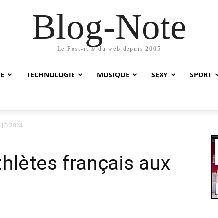
Blog-Note
Le Post-it ® du web depuis 2005
TE
TECHNOLOGIE
MUSIQUE
SEXY
SPORT
x JO 2024
athlètes français aux