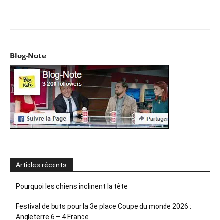
Facebook
X
Pinterest
WhatsApp
Email
I
Blog-Note
Articles récents
Pourquoi les chiens inclinent la tête
Festival de buts pour la 3e place Coupe du monde 2026 :
Angleterre 6 – 4 France