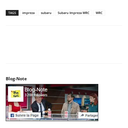
TAGS
impreza
subaru
Subaru Impreza WRC
WRC
Facebook
X
Pinterest
WhatsApp
Email
I
Blog-Note