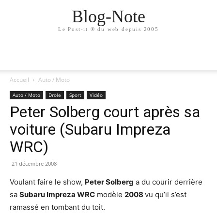
Blog-Note
Le Post-it ® du web depuis 2005
Accueil
Auto / Moto
Auto / Moto
Drole
Sport
Vidéo
Peter Solberg court après sa
voiture (Subaru Impreza
WRC)
21 décembre 2008
Voulant faire le show,
Peter Solberg
a du courir derrière
sa
Subaru Impreza WRC
modèle
2008
vu qu’il s’est
ramassé en tombant du toit.