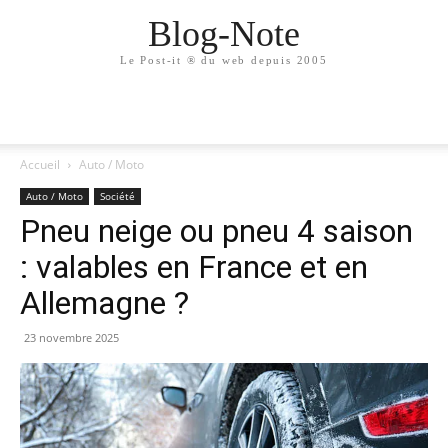
Blog-Note
Le Post-it ® du web depuis 2005
Accueil
Auto / Moto
Auto / Moto
Société
Pneu neige ou pneu 4 saison
: valables en France et en
Allemagne ?
23 novembre 2025