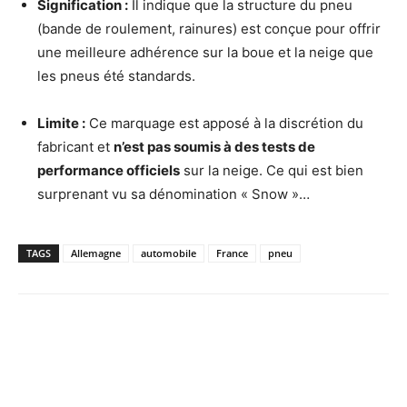
Signification :
Il indique que la structure du pneu
(bande de roulement, rainures) est conçue pour offrir
une meilleure adhérence sur la boue et la neige que
les pneus été standards.
Limite :
Ce marquage est apposé à la discrétion du
fabricant et
n’est pas soumis à des tests de
performance officiels
sur la neige. Ce qui est bien
surprenant vu sa dénomination « Snow »…
TAGS
Allemagne
automobile
France
pneu
Facebook
X
Pinterest
WhatsApp
Email
I