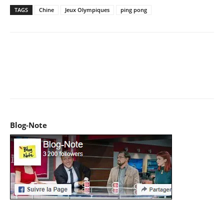
TAGS
Chine
Jeux Olympiques
ping pong
Facebook
X
Pinterest
WhatsApp
Email
I
Blog-Note