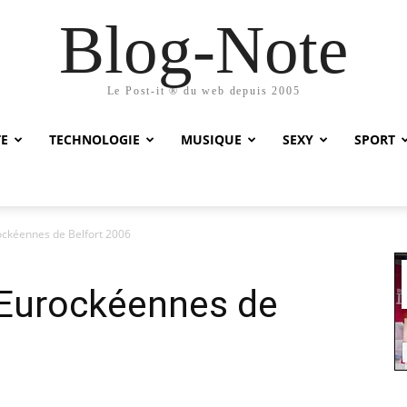
Blog-Note
Le Post-it ® du web depuis 2005
TE
TECHNOLOGIE
MUSIQUE
SEXY
SPORT
ckéennes de Belfort 2006
Eurockéennes de